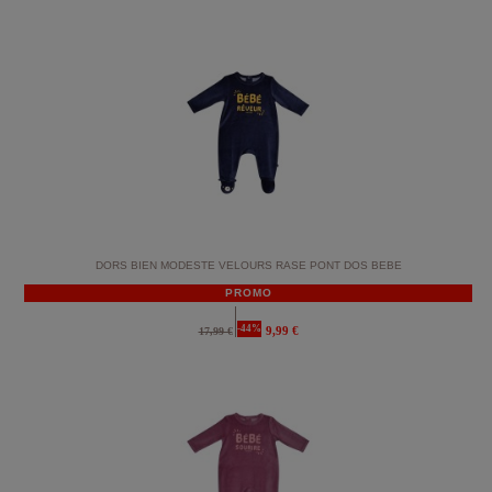
DORS BIEN MODESTE VELOURS RASE PONT DOS BEBE
PROMO
-44%
9,99 €
17,99 €