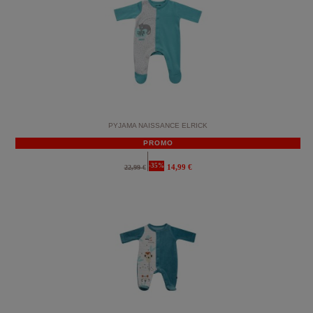
PYJAMA NAISSANCE ELRICK
PROMO
-35%
14,99 €
22,99 €