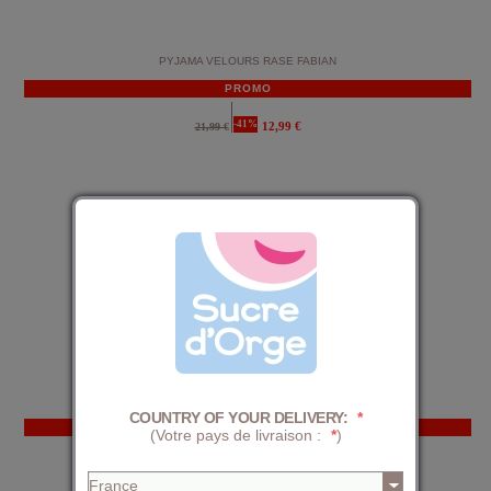
PYJAMA VELOURS RASE FABIAN
PROMO
-41%
12,99 €
21,99 €
PYJAMA VELOURS RASE FANNY
COUNTRY OF YOUR DELIVERY:
*
PROMO
(Votre pays de livraison :
*
)
-41%
12,99 €
21,99 €