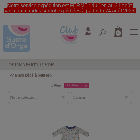
Notre service expédition est FERME : du 1er au 21 août
Vos commandes seront expédiées à partir du 24 août 2026.
0
PYJAMA PARTY 12 MOIS
Pyjamas bébé à petit prix
12 Mois
1 Filtre :