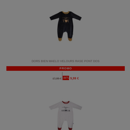
DORS BIEN MAELO VELOURS RASE PONT DOS
PROMO
-44%
9,99 €
17,99 €