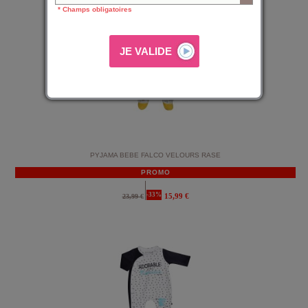
* Champs obligatoires
PYJAMA BEBE FALCO VELOURS RASE
PROMO
-33%
15,99 €
23,99 €