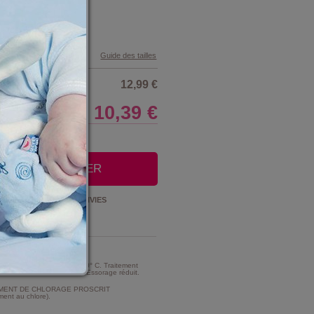
Guide des tailles
12,99 €
10,39 €
LE CLUB
OUTER AU PANIER
Ajouter à la
LISTE D'ENVIES
t Entretien :
MME TRES MODERE A 30° C. Traitement
e d'intensité très réduite. Essorage réduit.
MENT DE CHLORAGE PROSCRIT
ment au chlore).