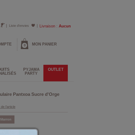
Liste d'envies
Livraison :
Aucun
OMPTE
MON PANIER
0
UITS
PYJAMA
OUTLET
NALISÉS
PARTY
ulaire Pantxoa Sucre d'Orge
 de l'article
Marron