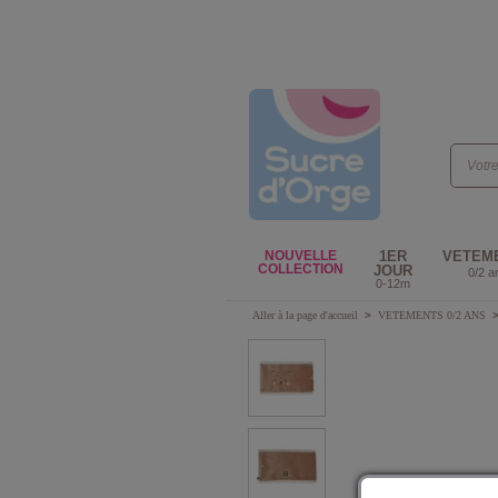
NOUVELLE
1ER
VETEM
COLLECTION
JOUR
0/2 a
0-12m
Aller à la page d'accueil
>
VETEMENTS 0/2 ANS