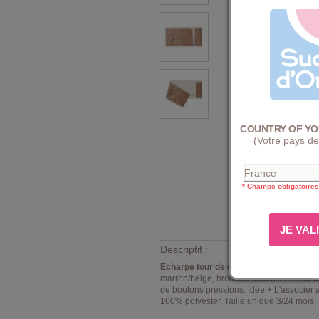
COUNTRY OF YO
(Votre pays de
* Champs obligatoires
Descriptif :
Echarpe tour de cou bébé Sucre d'Org
marron/beige, broderie" tête d'ours" sur l
de boutons pressions. Idée + L'associer 
100% polyester. Taille unique 3/24 mois.