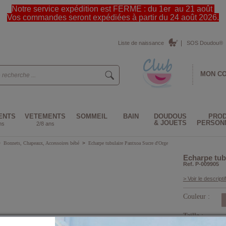
Notre service expédition est FERME : du 1er au 21 août
Vos commandes seront expédiées à partir du 24 août 2026.
Liste de naissance
SOS Doudou®
MON C
ENTS
VETEMENTS
SOMMEIL
BAIN
DOUDOUS
PROD
& JOUETS
PERSON
ns
2/8 ans
>
Bonnets, Chapeaux, Accessoires bébé
>
Echarpe tubulaire Pantxoa Sucre d'Orge
Echarpe tub
Ref. P-009905
> Voir le descriptif
Couleur :
Taille :