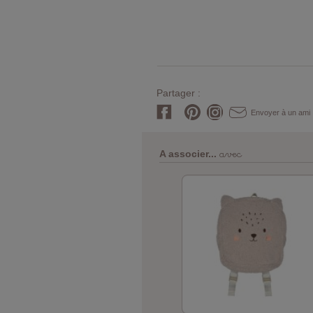
Partager :
Envoyer à un ami
avec
A associer...