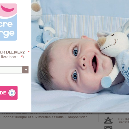
UNIQUE
Quantité :
-
+
Prix
UR DELIVERY:
*
+ D'INFOS SUR 
 livraison :
*
)
AJ
Composition e
e
. Echarpe tubulaire Pantxoa en imitation peau lainée
PROGRA
mécaniqu
e devant. Pour faciliter l'enfilage et le réglage double rangée
au bonnet ludique et aux moufles assortis. Composition :
TRAITE
(blanchi