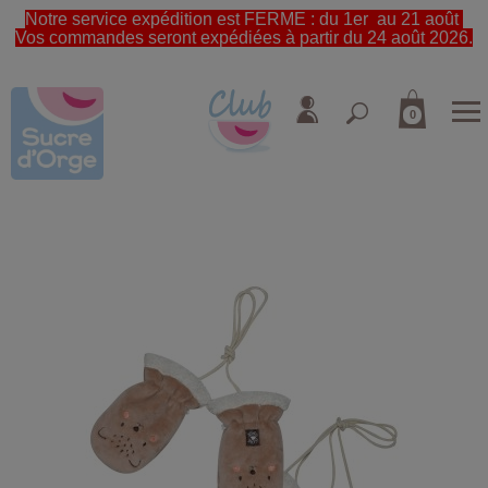
Notre service expédition est FERME : du 1er au 21 août
Vos commandes seront expédiées à partir du 24 août 2026.
0