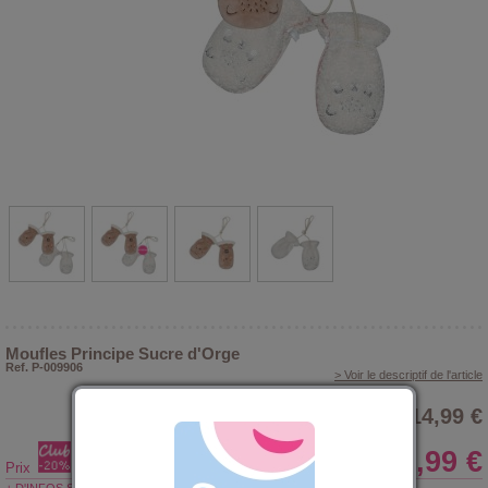
Moufles Principe Sucre d'Orge
Ref. P-009906
> Voir le descriptif de l'article
14,99 €
11,99 €
Prix