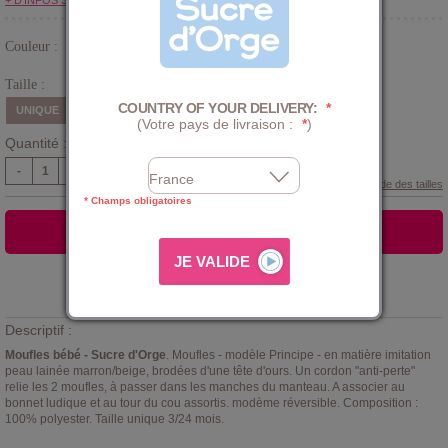
+ D'INFOS SUR LE CLUB
Couleur :
Marron
Taille :
COUNTRY OF YOUR DELIVERY:
*
UNIQUE
(Votre pays de livraison :
*
)
Quantité :
-
+
Guide des tailles
* Champs obligatoires
AJOUTER AU PANIER
Ajouter à la
LISTE D'ENVIES
Descriptif :
Moufles bébé - Sucre d'Orge
. Moufles - modèle Principe - en matière imitation
peau lainée marron/beige, brodées d'une tête d'ours. Un cordon "anti-perte"
relie les 2 moufles, à passer dans les manches du manteau. A associer au
bonnet ludique et au tour du cou assortis. modème réversible. Composition :
100% polyester. Taille unique 3/24 mois.