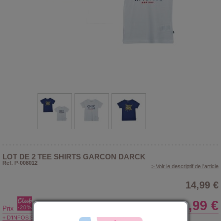
LOT DE 2 TEE SHIRTS GARCON DARCK
Ref. P-008012
> Voir le descriptif de l'article
14,99 €
11,99 €
Prix
+ D'INFOS SUR LE CLUB