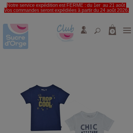
Notre service expédition est FERME : du 1er au 21 août
Vos commandes seront expédiées à partir du 24 août 2026.
0