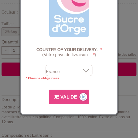
Couleur :
Bleu
Taille :
2/3 Ans
4/5 Ans
6/8 Ans
10/12 Ans
Quantité :
COUNTRY OF YOUR DELIVERY:
*
-
+
(Votre pays de livraison :
*
)
Guide des tailles
AJOUTER AU PANIER
* Champs obligatoires
Ajouter à la
LISTE D'ENVIES
Descriptif :
Lot de 2 T-shirts maillots de corps Darck
Sucre d'orge
. Lot de maillots
manches courtes, encolure arrondie, composé d'1 maillot blanc et d'1 marine
avec illustration sur la poitrine. Composition : 100% coton. Existe du 2 ans au
12 ans.
Composition et Entretien :