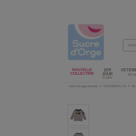
NOUVELLE
1ER
VETEM
COLLECTION
JOUR
0/2 a
0-12m
Aller à la page d'accueil
>
VETEMENTS 2/8
>
Tee