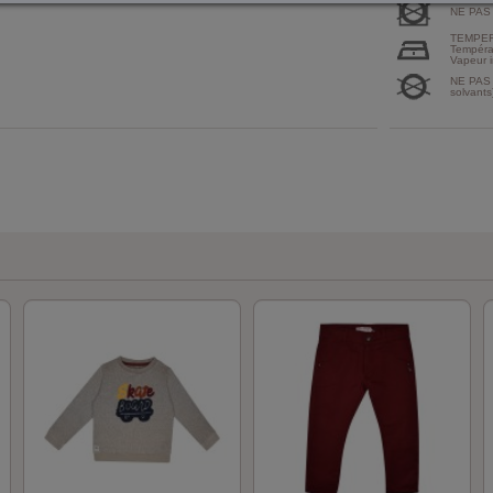
NE PAS
TEMPER
Tempéra
Vapeur i
NE PAS 
solvants