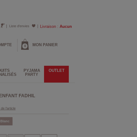
Liste d'envies
Livraison :
Aucun
OMPTE
MON PANIER
0
UITS
PYJAMA
OUTLET
NALISÉS
PARTY
 ENFANT FADHIL
 de l'article
Blanc