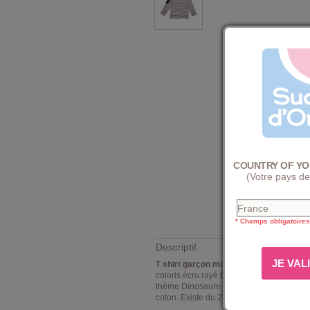
COUNTRY OF YO
(Votre pays de
* Champs obligatoires
Descriptif :
T shirt garçon modèle Fadhil Sucre d'O
coloris écru rayé bordeaux, encolure arro
thème Dinosaure colorée sur le devant do
coton. Existe du 2 ans au 8 ans.