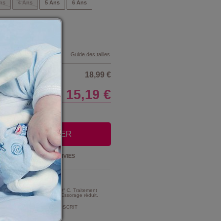
ns
4 Ans
5 Ans
6 Ans
Guide des tailles
18,99 €
15,19 €
LE CLUB
OUTER AU PANIER
Ajouter à la
LISTE D'ENVIES
t Entretien :
MME TRES MODERE A 30° C. Traitement
e d'intensité très réduite. Essorage réduit.
MENT DE CHLORAGE PROSCRIT
ment au chlore).