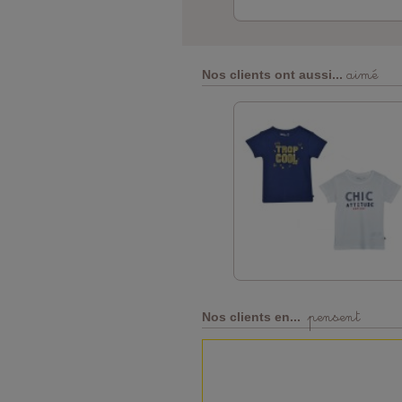
aimé
Nos clients ont aussi...
pensent
Nos clients en...