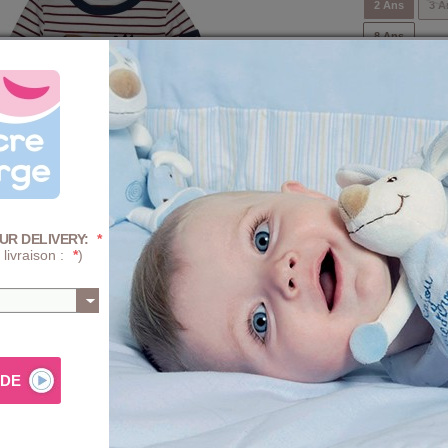
2 Ans
3 A
8 Ans
Quantité :
-
+
Prix
+ D'INFOS SUR 
UR DELIVERY:
*
 livraison :
*
)
AJ
Composition e
rge
manches longues dont 1 avec poche sur le dessus,
PROGRA
mécaniqu
ndie marine en bord côte - grande illustration sérigraphiée
nt une partie flocage velours. Composition : jersey 100%
TRAITE
(blanchi