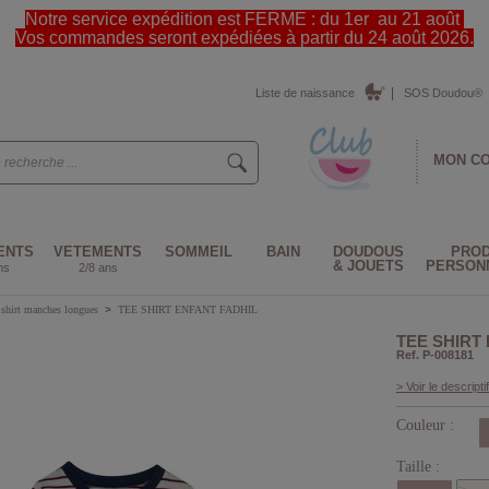
Notre service expédition est FERME : du 1er au 21 août
Vos commandes seront expédiées à partir du 24 août 2026.
Liste de naissance
SOS Doudou®
MON C
ENTS
VETEMENTS
SOMMEIL
BAIN
DOUDOUS
PROD
& JOUETS
PERSON
ns
2/8 ans
 shirt manches longues
>
TEE SHIRT ENFANT FADHIL
TEE SHIRT
Ref. P-008181
> Voir le descriptif
Couleur :
Taille :