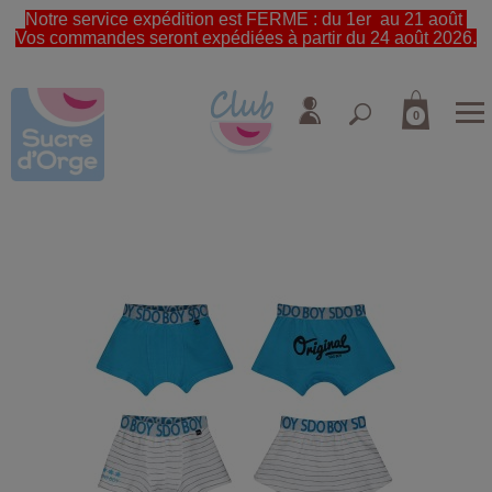
Notre service expédition est FERME : du 1er au 21 août
Vos commandes seront expédiées à partir du 24 août 2026.
0