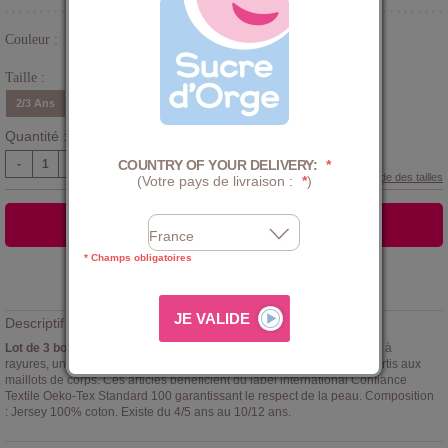
Couleur :
Bleu
Taille :
2/3 Ans
4/5 Ans
6/8 Ans
10/12 Ans
Quantité :
COUNTRY OF YOUR DELIVERY:
*
-
+
Guide des tailles
(Votre pays de livraison :
*
)
AJOUTER AU PANIER
* Champs obligatoires
Ajouter à la
LISTE D'ENVIES
Descriptif :
Lot de 3 boxers Enys Sucre d'orge
- coloris assortis turquoise, blanc à
rayures, uni gris avec message au dos. Ces boxers peuvent être assortis aux
maillots de corps. Ces articles bénéficient du label international Confiance
Textile Oeko-Tex Standard 100 garantissant le respect de la peau. Composition
: Jersey 100% coton. Existe du 4/5 ans au 10/12 ans.