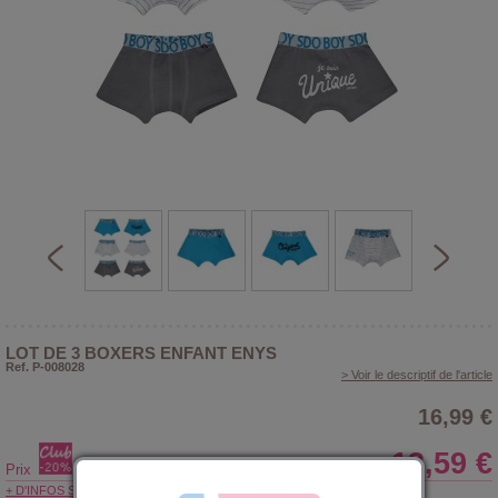
LOT DE 3 BOXERS ENFANT ENYS
Ref. P-008028
> Voir le descriptif de l'article
16,99 €
13,59 €
Prix
+ D'INFOS SUR LE CLUB