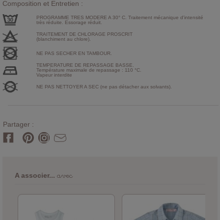
Composition et Entretien :
PROGRAMME TRES MODERE A 30° C. Traitement mécanique d'intensité
très réduite. Essorage réduit.
TRAITEMENT DE CHLORAGE PROSCRIT
(blanchiment au chlore).
NE PAS SECHER EN TAMBOUR.
TEMPERATURE DE REPASSAGE BASSE.
Température maximale de repassage : 110 °C.
Vapeur interdite
NE PAS NETTOYER A SEC (ne pas détacher aux solvants).
Partager :
avec
A associer...