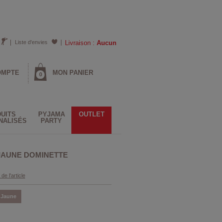
Liste d'envies
Livraison :
Aucun
OMPTE
MON PANIER
0
UITS
PYJAMA
OUTLET
NALISÉS
PARTY
JAUNE DOMINETTE
 de l'article
Jaune