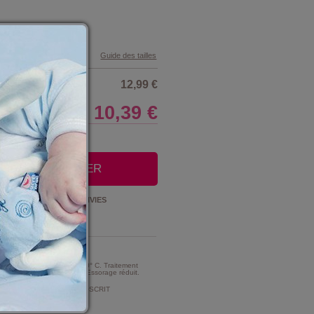
Guide des tailles
12,99 €
10,39 €
LE CLUB
OUTER AU PANIER
Ajouter à la
LISTE D'ENVIES
t Entretien :
MME TRES MODERE A 30° C. Traitement
e d'intensité très réduite. Essorage réduit.
MENT DE CHLORAGE PROSCRIT
ment au chlore).