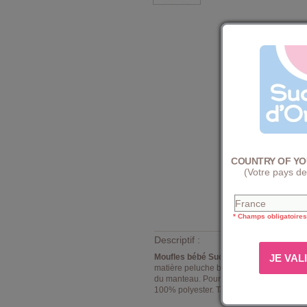
COUNTRY OF YO
(Votre pays de
* Champs obligatoires
Descriptif :
Moufles bébé Sucre d'Orge
Dominette. 
matière peluche blanche. Les 2 moufles 
du manteau. Pour une tenue parfaite, les 
100% polyester. Taille unique 3/24 mois.