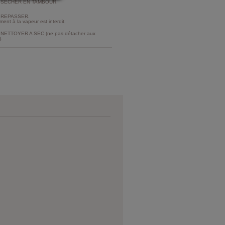
 SECHER EN TAMBOUR.
 REPASSER.
ment à la vapeur est interdit.
NETTOYER A SEC (ne pas détacher aux
).