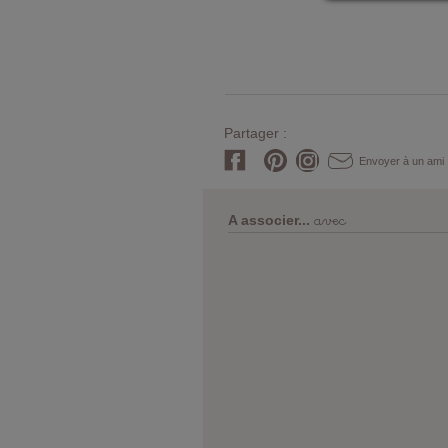
Partager :
Envoyer à un ami
avec
A associer...