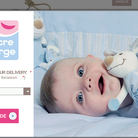
UNIQUE
Quantité :
-
+
Prix
+ D'INFOS SUR 
UR DELIVERY:
*
AJ
 livraison :
*
)
Composition e
Moufles ludiques façon marionnettes en Velboa jaune doublé
PROGRA
mécaniqu
sont reliées par un lien pour les passage dans les manches
assortir au bonnet et à l'écharpe tubulaire. Composition :
TRAITE
(blanchi