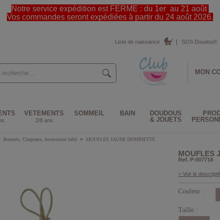
Notre service expédition est FERME : du 1er au 21 août
Vos commandes seront expédiées à partir du 24 août 2026.
Liste de naissance
SOS Doudou®
MON C
ENTS
VETEMENTS
SOMMEIL
BAIN
DOUDOUS
PROD
& JOUETS
PERSON
ns
2/8 ans
>
Bonnets, Chapeaux, Accessoires bébé
>
MOUFLES JAUNE DOMINETTE
MOUFLES 
Ref. P-007718
> Voir le descriptif
Couleur :
Taille :