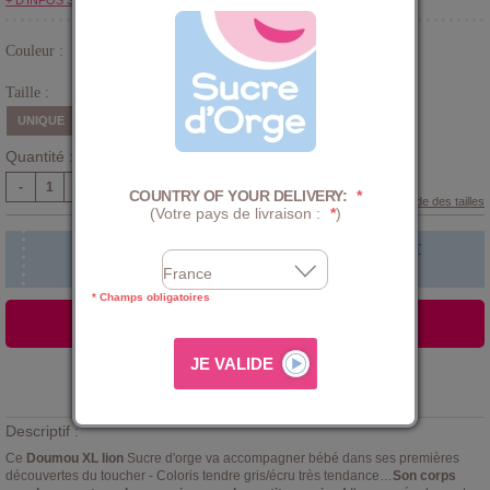
+ D'INFOS SUR LE CLUB
Couleur :
Gris
Taille :
UNIQUE
Quantité :
-
+
COUNTRY OF YOUR DELIVERY:
*
Guide des tailles
(Votre pays de livraison :
*
)
Faire broder le prénom de bébé !
+
5,00 €
* Champs obligatoires
AJOUTER AU PANIER
Ajouter à la
LISTE D'ENVIES
Descriptif :
Ce
Doumou XL lion
Sucre d'orge va accompagner bébé dans ses premières
découvertes du toucher - Coloris tendre gris/écru très tendance…
Son corps