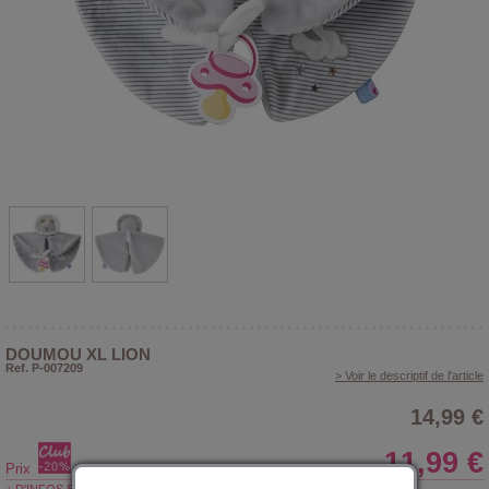
DOUMOU XL LION
Ref. P-007209
> Voir le descriptif de l'article
14,99 €
11,99 €
Prix