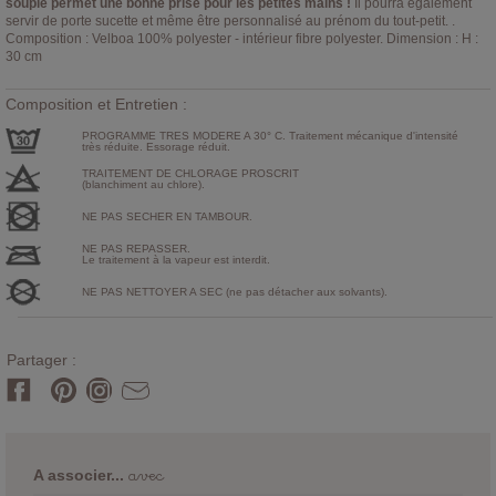
souple permet une bonne prise pour les petites mains !
Il pourra également
servir de porte sucette et même être personnalisé au prénom du tout-petit. .
Composition : Velboa 100% polyester - intérieur fibre polyester. Dimension : H :
30 cm
Composition et Entretien :
PROGRAMME TRES MODERE A 30° C. Traitement mécanique d'intensité
très réduite. Essorage réduit.
TRAITEMENT DE CHLORAGE PROSCRIT
(blanchiment au chlore).
NE PAS SECHER EN TAMBOUR.
NE PAS REPASSER.
Le traitement à la vapeur est interdit.
NE PAS NETTOYER A SEC (ne pas détacher aux solvants).
Partager :
avec
A associer...