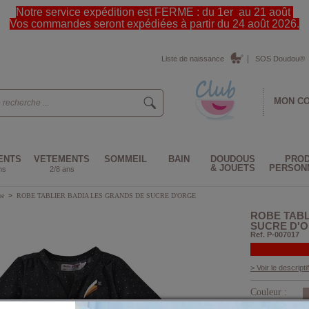
Notre service expédition est FERME : du 1er au 21 août
Vos commandes seront expédiées à partir du 24 août 2026.
Liste de naissance
SOS Doudou®
MON C
ENTS
VETEMENTS
SOMMEIL
BAIN
DOUDOUS
PROD
& JOUETS
PERSON
ns
2/8 ans
be
>
ROBE TABLIER BADIA LES GRANDS DE SUCRE D'ORGE
ROBE TABL
SUCRE D'
Ref. P-007017
> Voir le descriptif
Couleur :