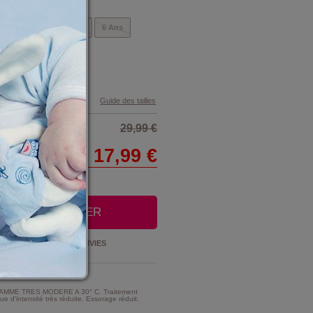
ns
4 Ans
5 Ans
6 Ans
Guide des tailles
29,99 €
17,99 €
OUTER AU PANIER
Ajouter à la
LISTE D'ENVIES
t Entretien :
MME TRES MODERE A 30° C. Traitement
e d'intensité très réduite. Essorage réduit.