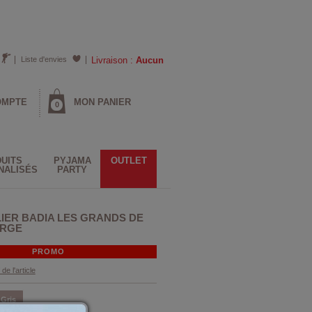
Liste d'envies
Livraison :
Aucun
OMPTE
MON PANIER
0
UITS
PYJAMA
OUTLET
NALISÉS
PARTY
IER BADIA LES GRANDS DE
ORGE
PROMO
 de l'article
Gris