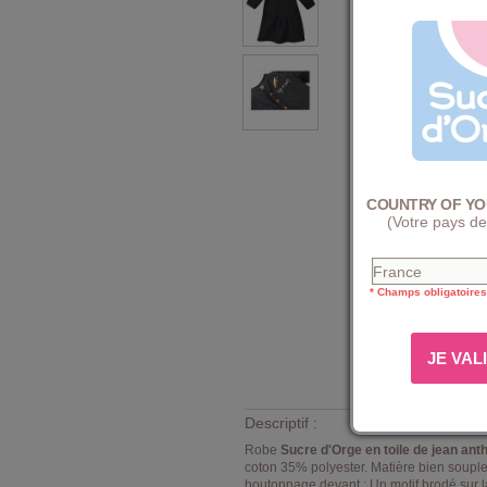
COUNTRY OF YO
(Votre pays de
* Champs obligatoires
Descriptif :
Robe
Sucre d'Orge en toile de jean ant
coton 35% polyester. Matière bien souple
boutonnage devant ; Un motif brodé sur la