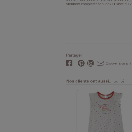
viennent compléter son look ! Existe du 2
Partager :
Envoyer à un ami
aimé
Nos clients ont aussi...