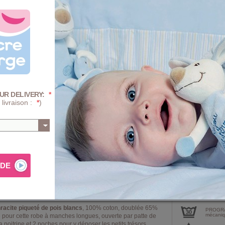
Taille :
2 Ans
3 A
8 Ans
Quantité :
-
+
UR DELIVERY:
*
 livraison :
*
)
-40%
Prix
AJ
Composition e
hracite piqueté de pois blancs
, 100% coton, doublée 65%
PROGRA
mécaniqu
 pour cette robe à manches longues, ouverte par patte de
 poitrine et 2 poches pour y déposer les petits trésors