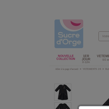
NOUVELLE
1ER
VETEM
COLLECTION
JOUR
0/2 a
0-12m
Aller à la page d'accueil
>
VETEMENTS 2/8
>
Ro