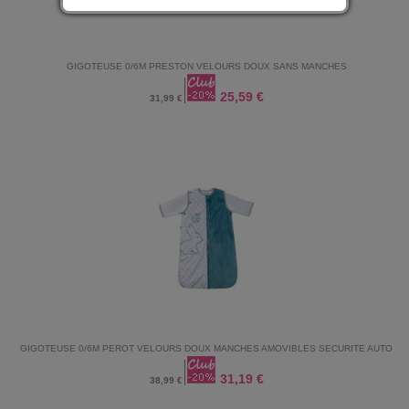
GIGOTEUSE 0/6M PRESTON VELOURS DOUX SANS MANCHES
25,59 €
31,99 €
GIGOTEUSE 0/6M PEROT VELOURS DOUX MANCHES AMOVIBLES SECURITE AUTO
31,19 €
38,99 €