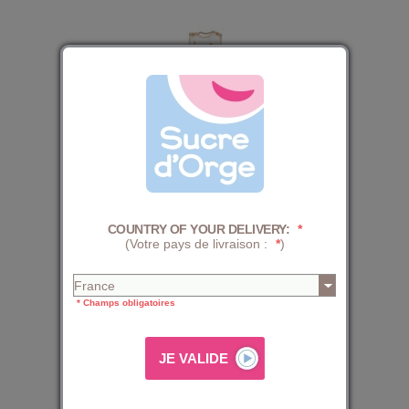
GIGOTEUSE 0/6M MEDDY VELOURS DOUX SANS MANCHES
25,59 €
31,99 €
COUNTRY OF YOUR DELIVERY:
*
(Votre pays de livraison :
*
)
PERSONNALISABLE
* Champs obligatoires