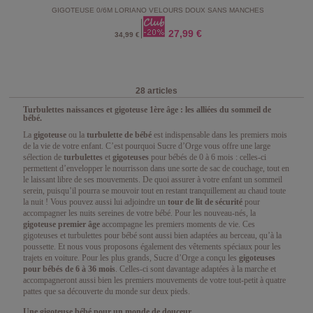
GIGOTEUSE 0/6M LORIANO VELOURS DOUX SANS MANCHES
27,99 €
34,99 €
28 articles
Turbulettes naissances et gigoteuse 1ère âge : les alliées du sommeil de
bébé.
La
gigoteuse
ou la
turbulette de bébé
est indispensable dans les premiers mois
de la vie de votre enfant. C’est pourquoi Sucre d’Orge vous offre une large
sélection de
turbulettes
et
gigoteuses
pour bébés de 0 à 6 mois : celles-ci
permettent d’envelopper le nourrisson dans une sorte de sac de couchage, tout en
le laissant libre de ses mouvements. De quoi assurer à votre enfant un sommeil
serein, puisqu’il pourra se mouvoir tout en restant tranquillement au chaud toute
la nuit ! Vous pouvez aussi lui adjoindre un
tour de lit de sécurité
pour
accompagner les nuits sereines de votre bébé. Pour les nouveau-nés, la
gigoteuse premier âge
accompagne les premiers moments de vie. Ces
gigoteuses et turbulettes pour bébé sont aussi bien adaptées au berceau, qu’à la
poussette. Et nous vous proposons également des vêtements spéciaux pour les
trajets en voiture. Pour les plus grands, Sucre d’Orge a conçu les
gigoteuses
pour bébés de 6 à 36 mois
. Celles-ci sont davantage adaptées à la marche et
accompagneront aussi bien les premiers mouvements de votre tout-petit à quatre
pattes que sa découverte du monde sur deux pieds.
Une gigoteuse bébé pour un monde de douceur