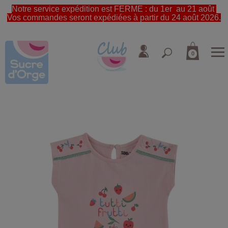
Notre service expédition est FERME : du 1er au 21 août
Vos commandes seront expédiées à partir du 24 août 2026.
0