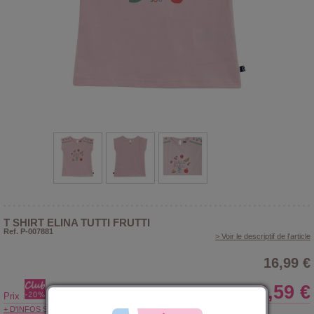
T SHIRT ELINA TUTTI FRUTTI
Ref. P-007881
> Voir le descriptif de l'article
16,99 €
13,59 €
Prix
+ D'INFOS SUR LE CLUB