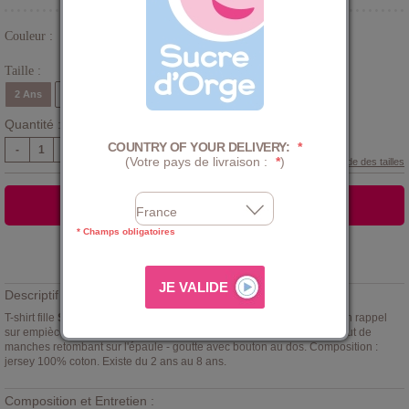
Couleur :
Rose
Taille :
2 Ans
3 Ans
4 Ans
5 Ans
6 Ans
8 Ans
Quantité :
COUNTRY OF YOUR DELIVERY:
*
-
+
(Votre pays de livraison :
*
)
Guide des tailles
AJOUTER AU PANIER
* Champs obligatoires
Ajouter à la
LISTE D'ENVIES
Descriptif :
T-shirt fille
Sucre d'Orge
, rose tendre motif tutti frutti sur le devant et en rappel
sur empiècements épaules aux bords galons festonnés verts, petit bout de
manches retombant sur l'épaule - goutte avec bouton au dos. Composition :
jersey 100% coton. Existe du 2 ans au 8 ans.
Composition et Entretien :