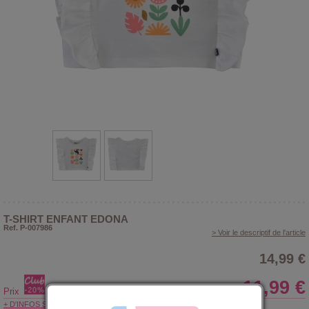
T-SHIRT ENFANT EDONA
Ref. P-007986
> Voir le descriptif de l'article
14,99 €
11,99 €
Prix
+ D'INFOS SUR LE CLUB