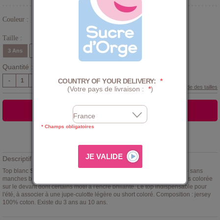
Couleur :
Blanc
Taille :
3 Ans
4 Ans
5 Ans
6 Ans
8 Ans
10 Ans
Quantité :
COUNTRY OF YOUR DELIVERY:
*
-
+
Guide des tailles
(Votre pays de livraison :
*
)
AJOUTER AU PANIER
* Champs obligatoires
Ajouter à la
LISTE D'ENVIES
Descriptif :
Top blanc
Sucre d'Orge
modèle Edona, pour les petites demoiselles - sans
manches base droite et volants rapportés sur les côtés - illustration très colorée
sur le devant dont certains motif à l'encre brillante. Le top indispensable pour
l'été, à associer à une jupe-culotte légère ou short coloré. Composition : jersey
100% coton. Existe du 3 ans au 10 ans.