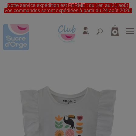
Notre service expédition est FERME : du 1er au 21 août
Vos commandes seront expédiées à partir du 24 août 2026.
0