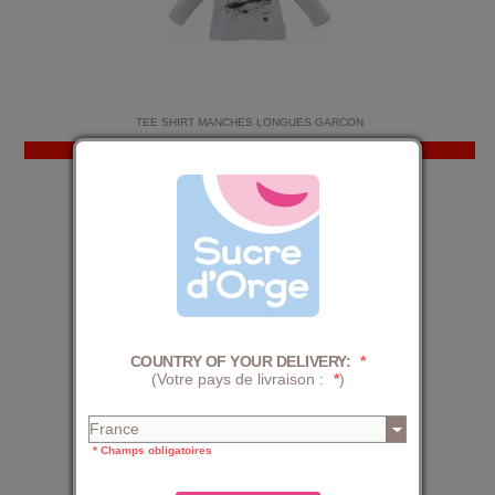
TEE SHIRT MANCHES LONGUES GARCON
PROMO
-33%
11,99 €
17,99 €
COUNTRY OF YOUR DELIVERY:
*
(Votre pays de livraison :
*
)
* Champs obligatoires
TSHIRT MAILLE FANTAISIE MANCHES COURTES RAY