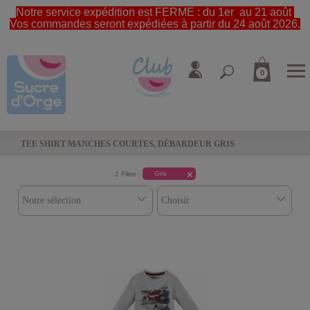
Notre service expédition est FERME : du 1er au 21 août
Vos commandes seront expédiées à partir du 24 août 2026.
0
TEE SHIRT MANCHES COURTES, DÉBARDEUR GRIS
Gris
1 Filtre :