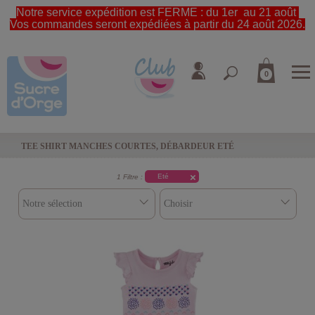
Notre service expédition est FERME : du 1er au 21 août
Vos commandes seront expédiées à partir du 24 août 2026.
0
TEE SHIRT MANCHES COURTES, DÉBARDEUR ETÉ
Eté
1 Filtre :