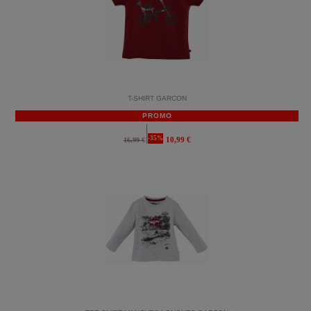
T-SHIRT GARCON
PROMO
-35%
10,99 €
16,99 €