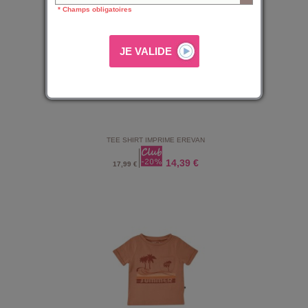
* Champs obligatoires
TEE SHIRT IMPRIME EREVAN
14,39 €
17,99 €