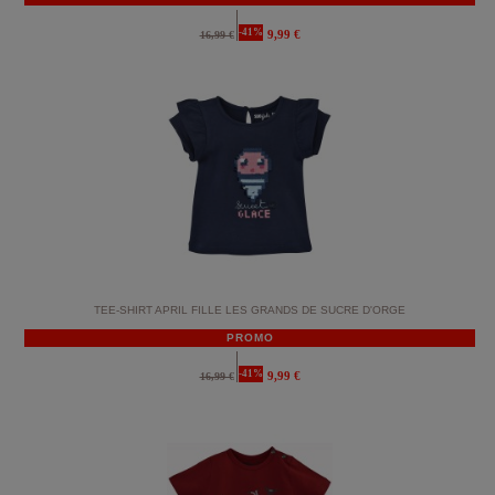
-41%
9,99 €
16,99 €
TEE-SHIRT APRIL FILLE LES GRANDS DE SUCRE D'ORGE
PROMO
-41%
9,99 €
16,99 €