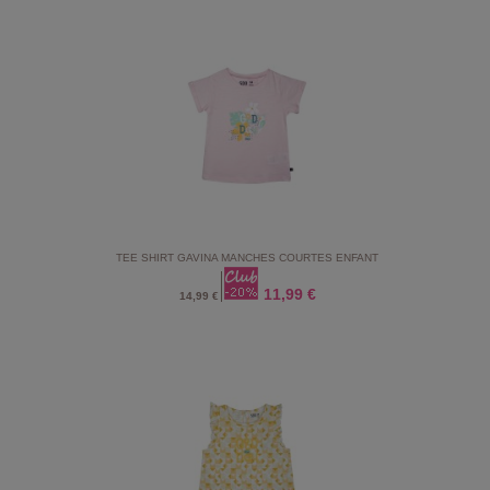
TEE SHIRT GAVINA MANCHES COURTES ENFANT
11,99 €
14,99 €